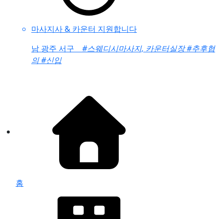
마사지사 & 카운터 지원합니다
남
광주 서구
#스웨디시마사지, 카운터실장
#추후협
의
#신입
홈