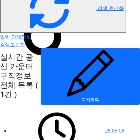
검색 초기화
광산 카운터 구직정보
일반 인재정보
검색초기화
실시간 광
산 카운터
구직정보
전체 목록
(
1
건 )
구직등록
25.09.09