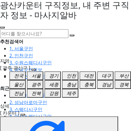
광산카운터 구직정보, 내 주변 구직
자 정보 - 마사지알바
추천검색어
1. 서울구인
2. 인천구인
지역
3. 수원스웨디시구인
[ 광주-광산구 ]
4. 강남구인정보
전국
서울
경기
인천
대전
대구
부산
5. 동탄스웨디시구인
울산
광주
세종
충남
충북
경남
경북
최근검색어
전남
전북
강원
제주
1. 일산마사지구인
2. 성남아로마구인
상세
3. 스웨디시구인
[ 카운터 ]
4. 안산스웨디시구인
5. 아로마구인