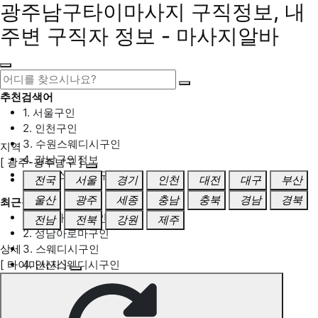
광주남구타이마사지 구직정보, 내
주변 구직자 정보 - 마사지알바
추천검색어
1. 서울구인
2. 인천구인
3. 수원스웨디시구인
지역
4. 강남구인정보
[ 광주-광주남구 ]
5. 동탄스웨디시구인
전국
서울
경기
인천
대전
대구
부산
울산
광주
세종
충남
충북
경남
경북
최근검색어
1. 일산마사지구인
전남
전북
강원
제주
2. 성남아로마구인
상세
3. 스웨디시구인
[ 타이마사지 ]
4. 안산스웨디시구인
5. 아로마구인