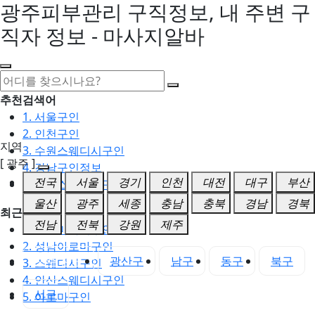
광주피부관리 구직정보, 내 주변 구
직자 정보 - 마사지알바
추천검색어
1. 서울구인
2. 인천구인
지역
3. 수원스웨디시구인
[ 광주 ]
4. 강남구인정보
전국
서울
경기
인천
대전
대구
부산
5. 동탄스웨디시구인
울산
광주
세종
충남
충북
경남
경북
최근검색어
전남
전북
강원
제주
1. 일산마사지구인
2. 성남아로마구인
광주 전체
광산구
남구
동구
북구
3. 스웨디시구인
4. 안산스웨디시구인
서구
5. 아로마구인