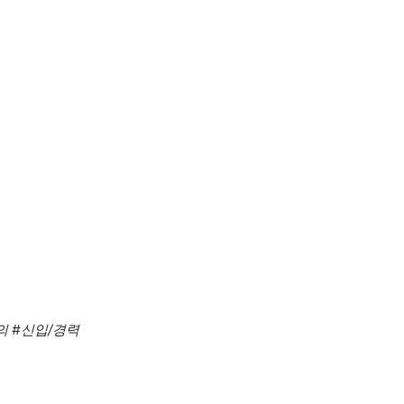
의
#신입/경력