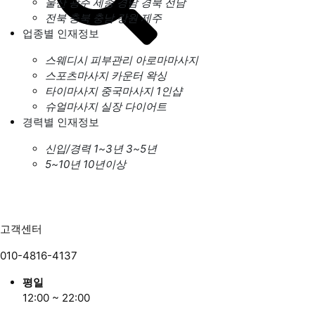
울산
광주
세종
경남
경북
전남
전북
충북
충남
강원
제주
업종별 인재정보
스웨디시
피부관리
아로마마사지
스포츠마사지
카운터
왁싱
타이마사지
중국마사지
1인샵
슈얼마사지
실장
다이어트
경력별 인재정보
신입/경력
1~3년
3~5년
5~10년
10년이상
고객센터
010-4816-4137
평일
12:00 ~ 22:00