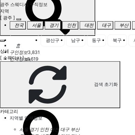
광주 스웨디시 구직정보
지역
[ 광주 ]
전국
서울
경기
인천
대전
대구
부산
광주 전체
광산구
남구
동구
북구
홈
상세
구인정보
3,831
[ 스웨디시 ]
인재정보
1,619
고객센터
전국업체정보
마사지가이드
업체 서비스 관리
검색 초기화
개인 서비스 관리
광주 스웨디시 구직정보
카테고리
지역별 인재정보
서울
경기
인천
대전
대구
부산