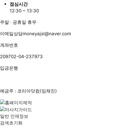
점심시간
12:30 ~ 13:30
주말 · 공휴일 휴무
이메일상담
moneyajsl@naver.com
계좌번호
209702-04-237973
입금은행
예금주 : 코리아닷컴(임채진)
일반 인재정보
검색초기화