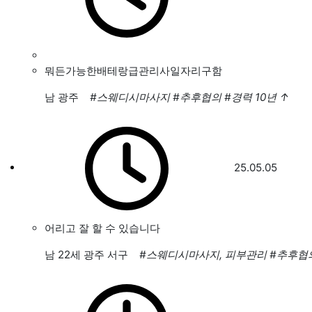
뭐든가능한배테랑급관리사일자리구함
남
광주
#스웨디시마사지
#추후협의
#경력 10년
↑
25.05.05
어리고 잘 할 수 있습니다
남
22세 광주 서구
#스웨디시마사지, 피부관리
#추후협