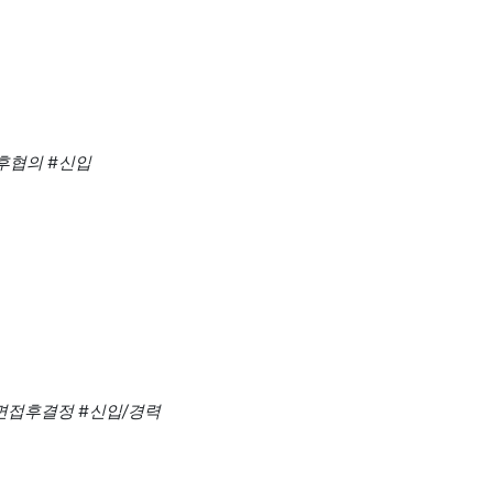
후협의
#신입
면접후결정
#신입/경력