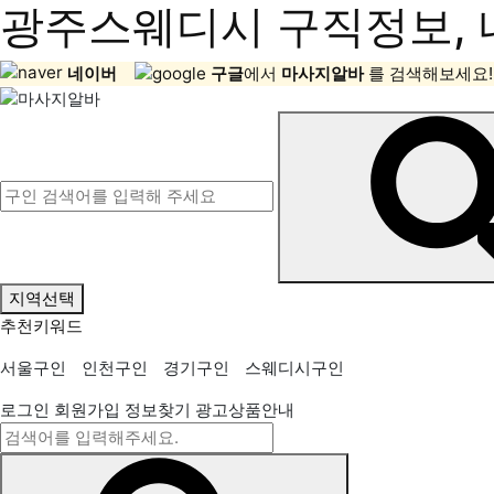
광주스웨디시 구직정보, 
네이버
구글
에서
마사지알바
를 검색해보세요!
지역선택
추천키워드
서울구인
인천구인
경기구인
스웨디시구인
로그인
회원가입
정보찾기
광고상품안내