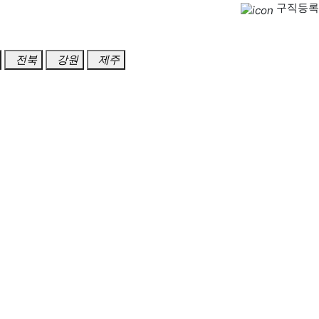
구직등록
전북
강원
제주