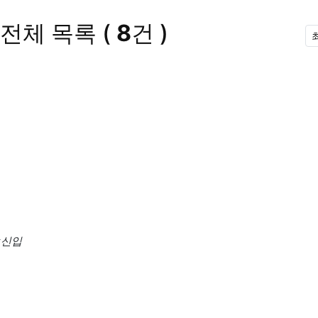
전체 목록
(
8
건 )
#신입