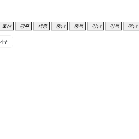
울산
광주
세종
충남
충북
경남
경북
전남
서구