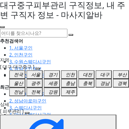
대구중구피부관리 구직정보, 내 주
변 구직자 정보 - 마사지알바
추천검색어
1. 서울구인
2. 인천구인
지역
3. 수원스웨디시구인
[ 대구-대구중구 ]
4. 강남구인정보
전국
서울
경기
인천
대전
대구
부산
5. 동탄스웨디시구인
울산
광주
세종
충남
충북
경남
경북
최근검색어
전남
전북
강원
제주
1. 일산마사지구인
2. 성남아로마구인
상세
3. 스웨디시구인
[ 피부관리 ]
4. 안산스웨디시구인
5. 아로마구인