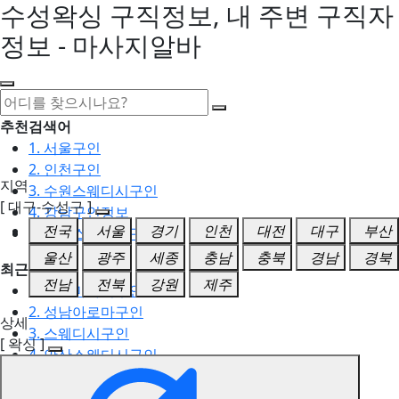
수성왁싱 구직정보, 내 주변 구직자
정보 - 마사지알바
추천검색어
1. 서울구인
2. 인천구인
지역
3. 수원스웨디시구인
[ 대구-수성구 ]
4. 강남구인정보
전국
서울
경기
인천
대전
대구
부산
5. 동탄스웨디시구인
울산
광주
세종
충남
충북
경남
경북
최근검색어
전남
전북
강원
제주
1. 일산마사지구인
2. 성남아로마구인
상세
3. 스웨디시구인
[ 왁싱 ]
4. 안산스웨디시구인
5. 아로마구인