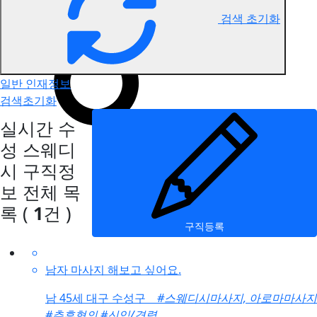
검색 초기화
수성 스웨디시 구직정보
일반 인재정보
검색초기화
실시간 수
성 스웨디
시 구직정
보
전체 목
록
(
1
건 )
구직등록
남자 마사지 해보고 싶어요.
남
45세 대구 수성구
#스웨디시마사지, 아로마마사지
#추후협의
#신입/경력