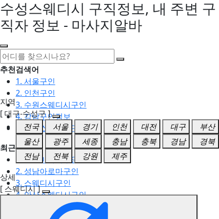
수성스웨디시 구직정보, 내 주변 구
직자 정보 - 마사지알바
추천검색어
1. 서울구인
2. 인천구인
지역
3. 수원스웨디시구인
[ 대구-수성구 ]
4. 강남구인정보
전국
서울
경기
인천
대전
대구
부산
5. 동탄스웨디시구인
울산
광주
세종
충남
충북
경남
경북
최근검색어
전남
전북
강원
제주
1. 일산마사지구인
2. 성남아로마구인
상세
3. 스웨디시구인
[ 스웨디시 ]
4. 안산스웨디시구인
5. 아로마구인