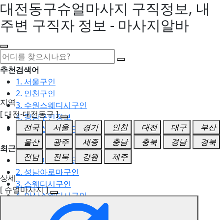
대전동구슈얼마사지 구직정보, 내
주변 구직자 정보 - 마사지알바
추천검색어
1. 서울구인
2. 인천구인
지역
3. 수원스웨디시구인
[ 대전-대전동구 ]
4. 강남구인정보
전국
서울
경기
인천
대전
대구
부산
5. 동탄스웨디시구인
울산
광주
세종
충남
충북
경남
경북
최근검색어
전남
전북
강원
제주
1. 일산마사지구인
2. 성남아로마구인
상세
3. 스웨디시구인
[ 슈얼마사지 ]
4. 안산스웨디시구인
5. 아로마구인