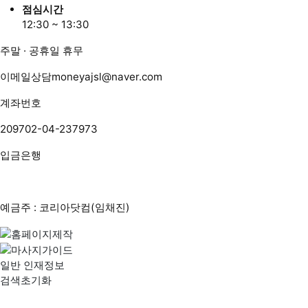
점심시간
12:30 ~ 13:30
주말 · 공휴일 휴무
이메일상담
moneyajsl@naver.com
계좌번호
209702-04-237973
입금은행
예금주 : 코리아닷컴(임채진)
일반 인재정보
검색초기화