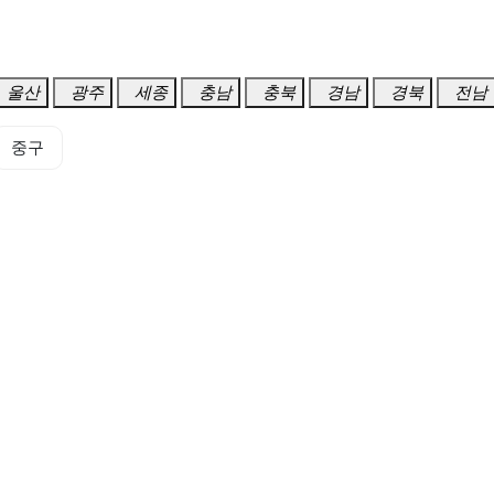
울산
광주
세종
충남
충북
경남
경북
전남
중구