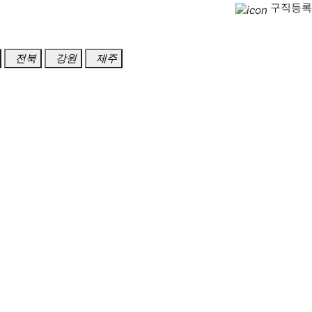
구직등록
전북
강원
제주