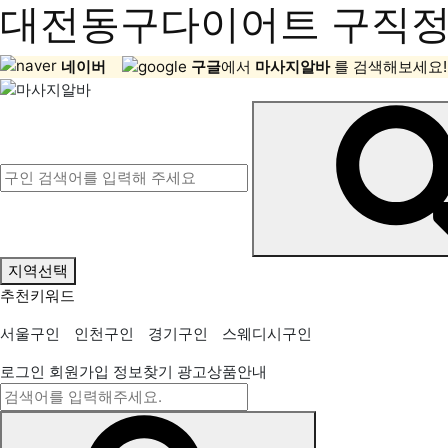
대전동구다이어트 구직정보
네이버
구글
에서
마사지알바
를 검색해보세요!
지역선택
추천키워드
서울구인
인천구인
경기구인
스웨디시구인
로그인
회원가입
정보찾기
광고상품안내