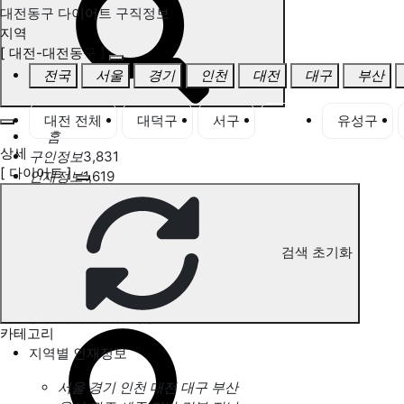
대전동구 다이어트 구직정보
지역
[ 대전-대전동구 ]
전국
서울
경기
인천
대전
대구
부산
대전 전체
대덕구
서구
동구
유성구
홈
상세
구인정보
3,831
[ 다이어트 ]
인재정보
1,619
고객센터
전국업체정보
마사지가이드
업체 서비스 관리
검색 초기화
개인 서비스 관리
대전동구 다이어트 구직정보
카테고리
지역별 인재정보
서울
경기
인천
대전
대구
부산