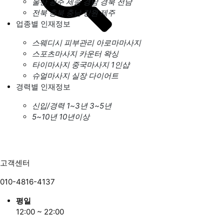
울산
광주
세종
경남
경북
전남
전북
충북
충남
강원
제주
업종별 인재정보
스웨디시
피부관리
아로마마사지
스포츠마사지
카운터
왁싱
타이마사지
중국마사지
1인샵
슈얼마사지
실장
다이어트
경력별 인재정보
신입/경력
1~3년
3~5년
5~10년
10년이상
고객센터
010-4816-4137
평일
12:00 ~ 22:00