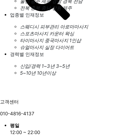
울산
광주
세종
경남
경북
전남
전북
충북
충남
강원
제주
업종별 인재정보
스웨디시
피부관리
아로마마사지
스포츠마사지
카운터
왁싱
타이마사지
중국마사지
1인샵
슈얼마사지
실장
다이어트
경력별 인재정보
신입/경력
1~3년
3~5년
5~10년
10년이상
고객센터
010-4816-4137
평일
12:00 ~ 22:00