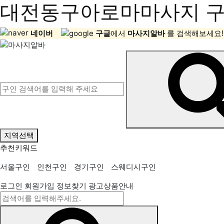
대전동구아로마마사지 구직
네이버
구글
에서
마사지알바
를 검색해보세요!
지역선택
추천키워드
서울구인
인천구인
경기구인
스웨디시구인
로그인
회원가입
정보찾기
광고상품안내