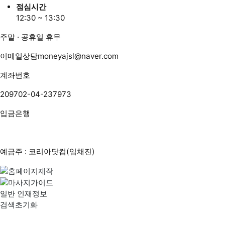
점심시간
12:30 ~ 13:30
주말 · 공휴일 휴무
이메일상담
moneyajsl@naver.com
계좌번호
209702-04-237973
입금은행
예금주 : 코리아닷컴(임채진)
일반 인재정보
검색초기화