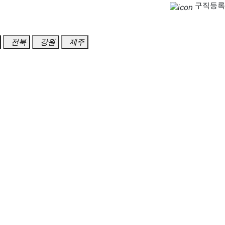
구직등록
전북
강원
제주