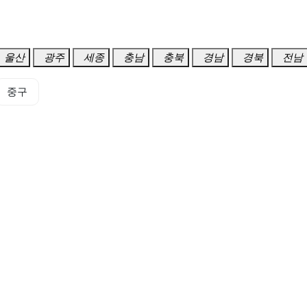
울산
광주
세종
충남
충북
경남
경북
전남
중구