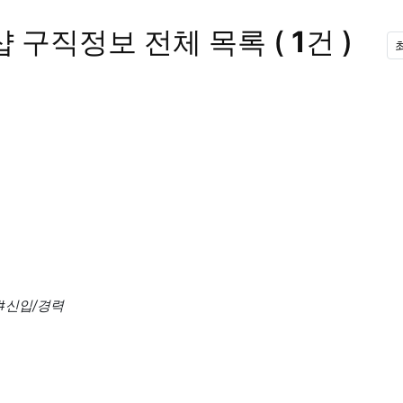
샵 구직정보
전체 목록
(
1
건 )
#신입/경력