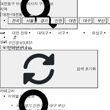
대전동구 아로마마사지 구직정보
지역
[ 대전-대전동구 ]
전국
서울
경기
인천
대전
대구
부산
대전 전체
대덕구
서구
동구
유성구
홈
상세
구인정보
3,831
[ 아로마마사지 ]
인재정보
1,619
고객센터
전국업체정보
마사지가이드
업체 서비스 관리
검색 초기화
개인 서비스 관리
대전동구 아로마마사지 구직정보
카테고리
지역별 인재정보
서울
경기
인천
대전
대구
부산