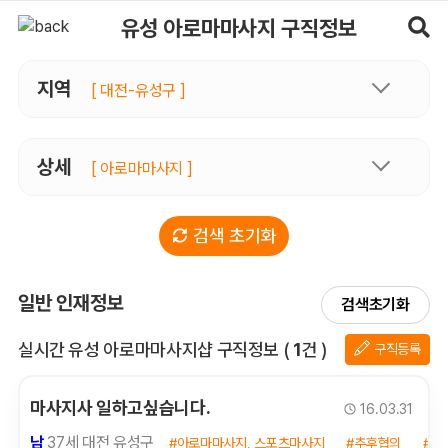
유성아로마마사지 구직정보, 내 주변 구직자 정보 - 마사지알바
유성 아로마마사지 구직정보
지역
[ 대전-유성구 ]
상세
[ 아로마마사지 ]
검색 초기화
일반 인재정보
검색초기화
전체 목록
실시간 유성 아로마마사지샵 구직정보
(
1
건 )
구직등록
마사지사 일하고싶습니다.
16.03.31
남
37세 대전 유성구
#아로마마사지, 스포츠마사지
#추후협의
#신