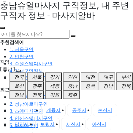
충남슈얼마사지 구직정보, 내 주변
구직자 정보 - 마사지알바
추천검색어
1. 서울구인
2. 인천구인
지역
3. 수원스웨디시구인
[ 충남 ]
4. 강남구인정보
전국
서울
경기
인천
대전
대구
부산
5. 동탄스웨디시구인
울산
광주
세종
충남
충북
경남
경북
최근검색어
전남
전북
강원
제주
1. 일산마사지구인
2. 성남아로마구인
충남 전체
계룡시
공주시
논산시
3. 스웨디시구인
4. 안산스웨디시구인
당진시
보령시
서산시
아산시
5. 아로마구인