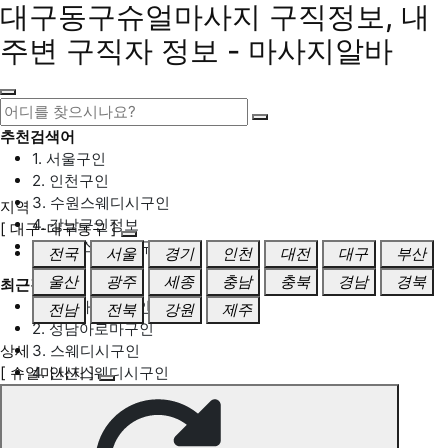
대구동구슈얼마사지 구직정보, 내
주변 구직자 정보 - 마사지알바
추천검색어
1. 서울구인
2. 인천구인
3. 수원스웨디시구인
지역
4. 강남구인정보
[ 대구-대구동구 ]
5. 동탄스웨디시구인
전국
서울
경기
인천
대전
대구
부산
울산
광주
세종
충남
충북
경남
경북
최근검색어
1. 일산마사지구인
전남
전북
강원
제주
2. 성남아로마구인
상세
3. 스웨디시구인
[ 슈얼마사지 ]
4. 안산스웨디시구인
5. 아로마구인