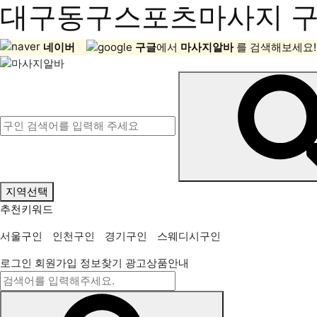
대구동구스포츠마사지 구직
네이버
구글
에서
마사지알바
를 검색해보세요!
지역선택
추천키워드
서울구인
인천구인
경기구인
스웨디시구인
로그인
회원가입
정보찾기
광고상품안내