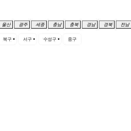
울산
광주
세종
충남
충북
경남
경북
전남
북구
서구
수성구
중구