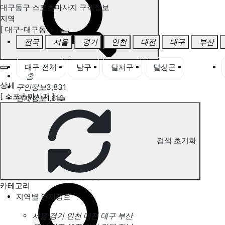
대구동구 스포츠마사지 구직정보
지역
[ 대구-대구동구 ]
전국
서울
경기
인천
대전
대구
부산
대구 전체
남구
달서구
달성군
동구
홈
상세
구인정보
3,831
[ 스포츠마사지 ]
인재정보
1,619
고객센터
전국업체정보
마사지가이드
업체 서비스 관리
검색 초기화
개인 서비스 관리
대구동구 스포츠마사지 구직정보
카테고리
지역별 인재정보
서울
경기
인천
대전
대구
부산