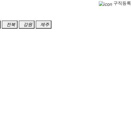
구직등록
전북
강원
제주