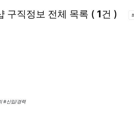
샵 구직정보
전체 목록
(
1
건 )
의
#신입/경력