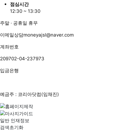
점심시간
12:30 ~ 13:30
주말 · 공휴일 휴무
이메일상담
moneyajsl@naver.com
계좌번호
209702-04-237973
입금은행
예금주 : 코리아닷컴(임채진)
일반 인재정보
검색초기화