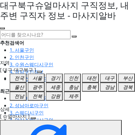
대구북구슈얼마사지 구직정보, 내
주변 구직자 정보 - 마사지알바
추천검색어
1. 서울구인
2. 인천구인
지역
3. 수원스웨디시구인
[ 대구-대구북구 ]
4. 강남구인정보
전국
서울
경기
인천
대전
대구
부산
5. 동탄스웨디시구인
울산
광주
세종
충남
충북
경남
경북
최근검색어
전남
전북
강원
제주
1. 일산마사지구인
2. 성남아로마구인
상세
3. 스웨디시구인
[ 슈얼마사지 ]
4. 안산스웨디시구인
5. 아로마구인