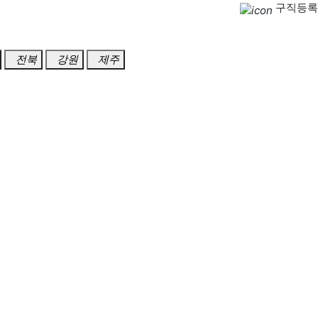
구직등록
전북
강원
제주