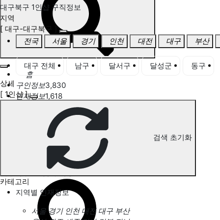
대구북구 1인샵 구직정보
지역
[ 대구-대구북구 ]
전국
서울
경기
인천
대전
대구
부산
대구 전체
남구
달서구
달성군
동구
홈
상세
구인정보
3,830
[ 1인샵 ]
인재정보
1,618
고객센터
전국업체정보
마사지가이드
업체 서비스 관리
검색 초기화
개인 서비스 관리
대구북구 1인샵 구직정보
카테고리
지역별 인재정보
서울
경기
인천
대전
대구
부산