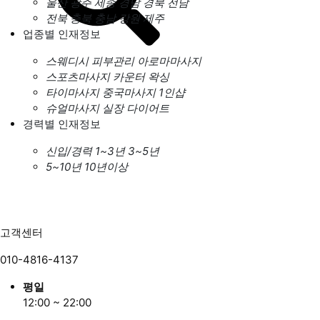
울산
광주
세종
경남
경북
전남
전북
충북
충남
강원
제주
업종별 인재정보
스웨디시
피부관리
아로마마사지
스포츠마사지
카운터
왁싱
타이마사지
중국마사지
1인샵
슈얼마사지
실장
다이어트
경력별 인재정보
신입/경력
1~3년
3~5년
5~10년
10년이상
고객센터
010-4816-4137
평일
12:00 ~ 22:00