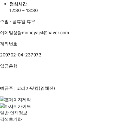
점심시간
12:30 ~ 13:30
주말 · 공휴일 휴무
이메일상담
moneyajsl@naver.com
계좌번호
209702-04-237973
입금은행
예금주 : 코리아닷컴(임채진)
일반 인재정보
검색초기화