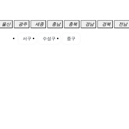
울산
광주
세종
충남
충북
경남
경북
전남
북구
서구
수성구
중구