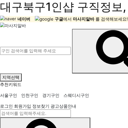
대구북구1인샵 구직정보, 
네이버
구글
에서
마사지알바
를 검색해보세요!
지역선택
추천키워드
서울구인
인천구인
경기구인
스웨디시구인
로그인
회원가입
정보찾기
광고상품안내