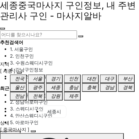
세종중국마사지 구인정보, 내 주변
관리사 구인 - 마사지알바
추천검색어
1. 서울구인
2. 인천구인
3. 수원스웨디시구인
지역
4. 강남구인정보
[ 세종 ]
5. 동탄스웨디시구인
전국
서울
경기
인천
대전
대구
부산
울산
광주
세종
충남
충북
경남
경북
최근검색어
1. 일산마사지구인
전남
전북
강원
제주
2. 성남아로마구인
3. 스웨디시구인
세종 전체
세종시
4. 안산스웨디시구인
5. 아로마구인
상세
[ 중국마사지 ]