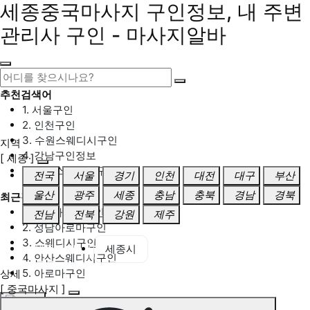
세종중국마사지 구인정보, 내 주변
관리사 구인 - 마사지알바
추천검색어
1. 서울구인
2. 인천구인
3. 수원스웨디시구인
지역
4. 강남구인정보
[ 세종 ]
5. 동탄스웨디시구인
전국
서울
경기
인천
대전
대구
부산
울산
광주
세종
충남
충북
경남
경북
최근검색어
1. 일산마사지구인
전남
전북
강원
제주
2. 성남아로마구인
3. 스웨디시구인
세종 전체
세종시
4. 안산스웨디시구인
5. 아로마구인
상세
[ 중국마사지 ]