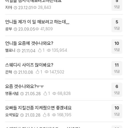
댓글
이일을 첨시작해보려고하는데요
5
등록
조회
댓글
지아
28,843
23.12.01
댓글
언니들 제가 이 일 해보려고 하는데,,,
5
등록
조회
댓글
공부
41,809
23.09.05
댓글
언니들 요즘에 갯수나와요?
10
등록
추천
조회
댓글
멜로니
1
135,954
21.11.04
댓글
스웨디시 사이즈 많이봐요?
11
등록
추천
조회
댓글
은하
1
147,502
21.10.08
댓글
요즘 갯수나와요?ㅜㅜ
6
등록
추천
조회
댓글
명품샤넬
1
68,828
21.05.28
댓글
오빠들 지킬건좀 지켜줬으면 좋겠네요
10
등록
추천
조회
댓글
오색빛갈
8
168,195
21.03.28