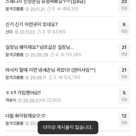
댓글
스웨디시 진상손님 유형써봐요ㅜㅜ(십8금)
23
등록
추천
조회
댓글
팔색조뿜뿜
6
488,165
20.11.21
댓글
신기 신기 이런곳이 있네요?
6
등록
추천
조회
댓글
선미
3
83,189
20.11.03
댓글
실장님 왜이래요? 넘흐싫은 실장님...
21
등록
추천
조회
댓글
팔색조뿜뿜
4
110,065
20.09.29
댓글
마사지 할때 이런 냄새손님 꼭있다! (관리사임^^)
21
등록
추천
조회
댓글
팔색조뿜뿜
5
124,790
20.08.11
댓글
ㅎㅎ!! 가입했어요!!
5
등록
조회
댓글
꺄용이
22,804
20.08.07
댓글
다들 화이팅해요♡.♡
12
등록
추천
조회
댓글
팔색조뿜뿜
2
31,536
20.07.31
더이상 게시물이 없습니다.