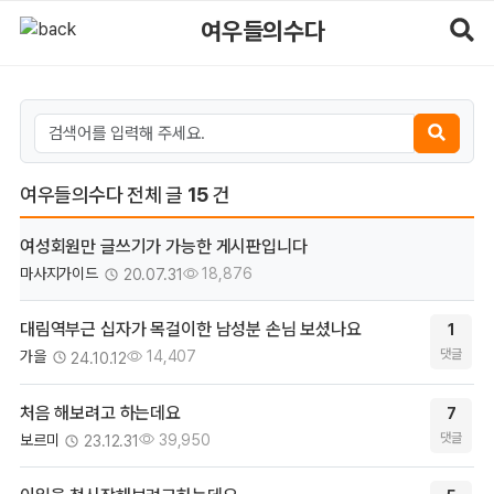
여우들의수다 - 마사지알바
여우들의수다
검색어
검색하기
여우들의수다 전체 글
15
건
여성회원만 글쓰기가 가능한 게시판입니다
등록
조회
마사지가이드
18,876
20.07.31
댓글
대림역부근 십자가 목걸이한 남성분 손님 보셨나요
1
등록
조회
댓글
가을
14,407
24.10.12
댓글
처음 해보려고 하는데요
7
등록
조회
댓글
보르미
39,950
23.12.31