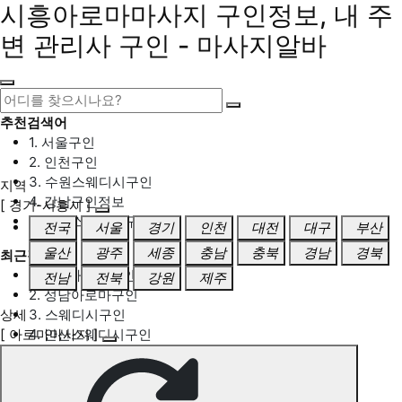
시흥아로마마사지 구인정보, 내 주
변 관리사 구인 - 마사지알바
추천검색어
1. 서울구인
2. 인천구인
3. 수원스웨디시구인
지역
4. 강남구인정보
[ 경기-시흥시 ]
5. 동탄스웨디시구인
전국
서울
경기
인천
대전
대구
부산
울산
광주
세종
충남
충북
경남
경북
최근검색어
1. 일산마사지구인
전남
전북
강원
제주
2. 성남아로마구인
상세
3. 스웨디시구인
[ 아로마마사지 ]
4. 안산스웨디시구인
5. 아로마구인