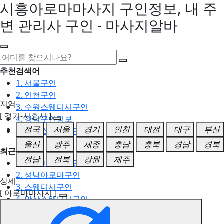
시흥아로마마사지 구인정보, 내 주
변 관리사 구인 - 마사지알바
추천검색어
1. 서울구인
2. 인천구인
지역
3. 수원스웨디시구인
[ 경기-시흥시 ]
4. 강남구인정보
전국
서울
경기
인천
대전
대구
부산
5. 동탄스웨디시구인
울산
광주
세종
충남
충북
경남
경북
최근검색어
전남
전북
강원
제주
1. 일산마사지구인
2. 성남아로마구인
상세
3. 스웨디시구인
[ 아로마마사지 ]
4. 안산스웨디시구인
5. 아로마구인