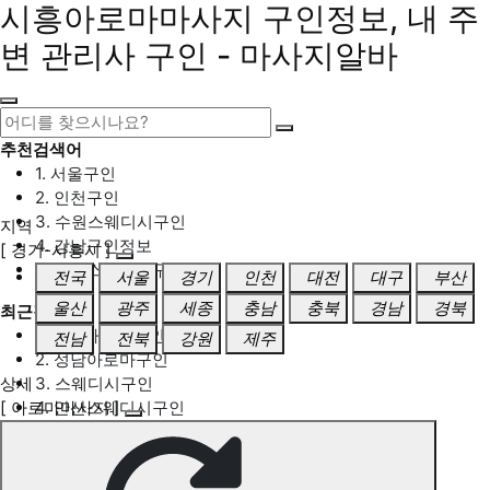
시흥아로마마사지 구인정보, 내 주
변 관리사 구인 - 마사지알바
추천검색어
1. 서울구인
2. 인천구인
3. 수원스웨디시구인
지역
4. 강남구인정보
[ 경기-시흥시 ]
5. 동탄스웨디시구인
전국
서울
경기
인천
대전
대구
부산
울산
광주
세종
충남
충북
경남
경북
최근검색어
1. 일산마사지구인
전남
전북
강원
제주
2. 성남아로마구인
상세
3. 스웨디시구인
[ 아로마마사지 ]
4. 안산스웨디시구인
5. 아로마구인