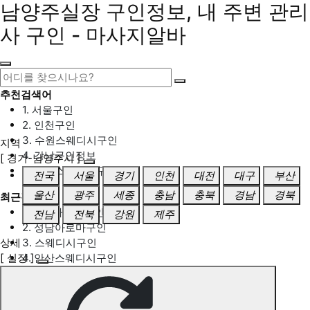
남양주실장 구인정보, 내 주변 관리
사 구인 - 마사지알바
추천검색어
1. 서울구인
2. 인천구인
3. 수원스웨디시구인
지역
4. 강남구인정보
[ 경기-남양주시 ]
5. 동탄스웨디시구인
전국
서울
경기
인천
대전
대구
부산
울산
광주
세종
충남
충북
경남
경북
최근검색어
1. 일산마사지구인
전남
전북
강원
제주
2. 성남아로마구인
상세
3. 스웨디시구인
[ 실장 ]
4. 안산스웨디시구인
5. 아로마구인