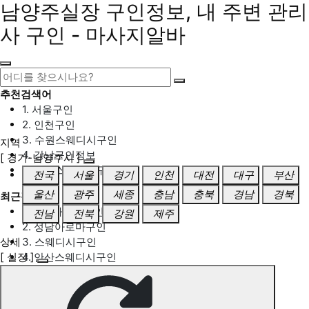
남양주실장 구인정보, 내 주변 관리
사 구인 - 마사지알바
추천검색어
1. 서울구인
2. 인천구인
3. 수원스웨디시구인
지역
4. 강남구인정보
[ 경기-남양주시 ]
5. 동탄스웨디시구인
전국
서울
경기
인천
대전
대구
부산
울산
광주
세종
충남
충북
경남
경북
최근검색어
1. 일산마사지구인
전남
전북
강원
제주
2. 성남아로마구인
상세
3. 스웨디시구인
[ 실장 ]
4. 안산스웨디시구인
5. 아로마구인