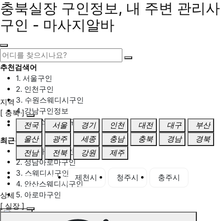
충북실장 구인정보, 내 주변 관리사
구인 - 마사지알바
추천검색어
1. 서울구인
2. 인천구인
3. 수원스웨디시구인
지역
4. 강남구인정보
[ 충북 ]
5. 동탄스웨디시구인
전국
서울
경기
인천
대전
대구
부산
울산
광주
세종
충남
충북
경남
경북
최근검색어
1. 일산마사지구인
전남
전북
강원
제주
2. 성남아로마구인
3. 스웨디시구인
충북 전체
제천시
청주시
충주시
4. 안산스웨디시구인
5. 아로마구인
상세
[ 실장 ]