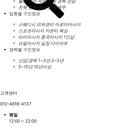
울산
광주
세종
경남
경북
전남
전북
충북
충남
강원
제주
업종별 구인정보
스웨디시
피부관리
아로마마사지
스포츠마사지
카운터
왁싱
타이마사지
중국마사지
1인샵
슈얼마사지
실장
다이어트
경력별 구인정보
신입/경력
1~3년
3~5년
5~10년
10년이상
고객센터
010-4816-4137
평일
12:00 ~ 22:00