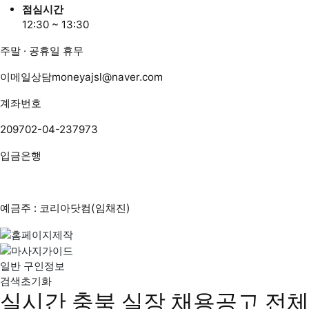
점심시간
12:30 ~ 13:30
주말 · 공휴일 휴무
이메일상담
moneyajsl@naver.com
계좌번호
209702-04-237973
입금은행
예금주 : 코리아닷컴(임채진)
일반 구인정보
검색초기화
실시간 충북 실장 채용공고
전체