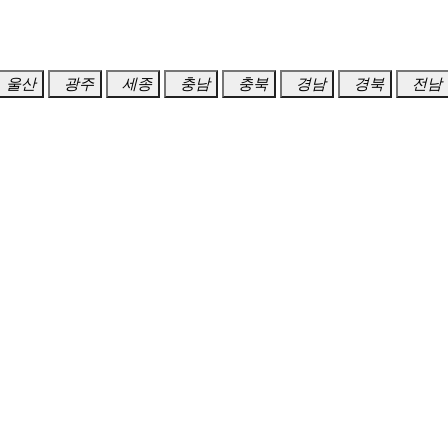
울산
광주
세종
충남
충북
경남
경북
전남