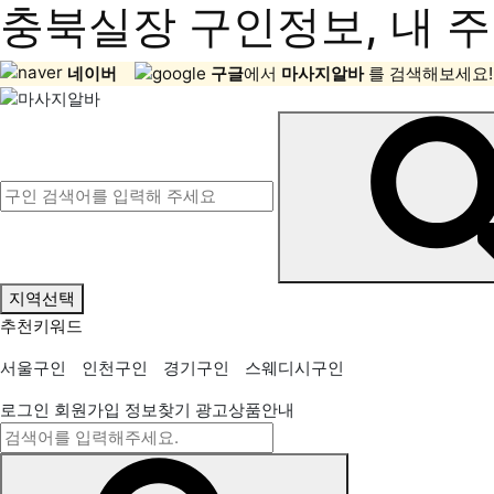
충북실장 구인정보, 내 주
네이버
구글
에서
마사지알바
를 검색해보세요!
지역선택
추천키워드
서울구인
인천구인
경기구인
스웨디시구인
로그인
회원가입
정보찾기
광고상품안내