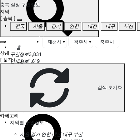
충북 실장 구인정보
지역
[ 충북 ]
전국
서울
경기
인천
대전
대구
부산
충북 전체
제천시
청주시
충주시
홈
상세
구인정보
3,831
[ 실장 ]
인재정보
1,619
고객센터
전국업체정보
마사지가이드
업체 서비스 관리
검색 초기화
개인 서비스 관리
충북 실장 구인정보
카테고리
지역별 구인정보
서울
경기
인천
대전
대구
부산