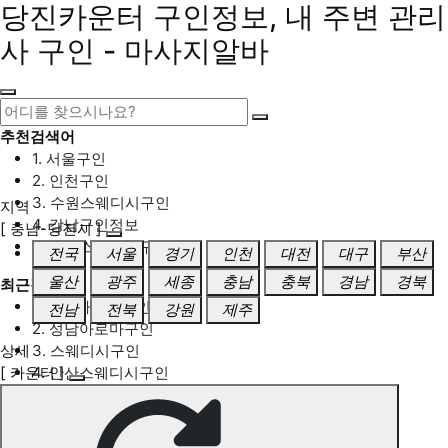
당진카운터 구인정보, 내 주변 관리
사 구인 - 마사지알바
추천검색어
1. 서울구인
2. 인천구인
3. 수원스웨디시구인
지역
4. 강남구인정보
[ 충남-당진시 ]
5. 동탄스웨디시구인
전국
서울
경기
인천
대전
대구
부산
울산
광주
세종
충남
충북
경남
경북
최근검색어
1. 일산마사지구인
전남
전북
강원
제주
2. 성남아로마구인
상세
3. 스웨디시구인
[ 카운터 ]
4. 안산스웨디시구인
5. 아로마구인