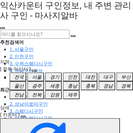
익산카운터 구인정보, 내 주변 관리
사 구인 - 마사지알바
추천검색어
1. 서울구인
2. 인천구인
지역
3. 수원스웨디시구인
[ 전북-익산시 ]
4. 강남구인정보
전국
서울
경기
인천
대전
대구
부산
5. 동탄스웨디시구인
울산
광주
세종
충남
충북
경남
경북
최근검색어
전남
전북
강원
제주
1. 일산마사지구인
2. 성남아로마구인
상세
3. 스웨디시구인
[ 카운터 ]
4. 안산스웨디시구인
5. 아로마구인