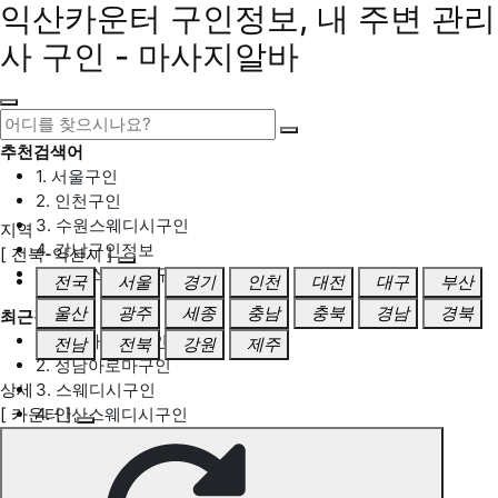
익산카운터 구인정보, 내 주변 관리
사 구인 - 마사지알바
추천검색어
1. 서울구인
2. 인천구인
3. 수원스웨디시구인
지역
4. 강남구인정보
[ 전북-익산시 ]
5. 동탄스웨디시구인
전국
서울
경기
인천
대전
대구
부산
울산
광주
세종
충남
충북
경남
경북
최근검색어
1. 일산마사지구인
전남
전북
강원
제주
2. 성남아로마구인
상세
3. 스웨디시구인
[ 카운터 ]
4. 안산스웨디시구인
5. 아로마구인