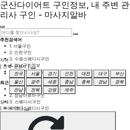
군산다이어트 구인정보, 내 주변 관
리사 구인 - 마사지알바
추천검색어
1. 서울구인
2. 인천구인
3. 수원스웨디시구인
지역
4. 강남구인정보
[ 전북-군산시 ]
5. 동탄스웨디시구인
전국
서울
경기
인천
대전
대구
부산
울산
광주
세종
충남
충북
경남
경북
최근검색어
1. 일산마사지구인
전남
전북
강원
제주
2. 성남아로마구인
상세
3. 스웨디시구인
[ 다이어트 ]
4. 안산스웨디시구인
5. 아로마구인