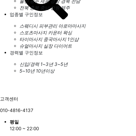
울산
광주
세종
경남
경북
전남
전북
충북
충남
강원
제주
업종별 구인정보
스웨디시
피부관리
아로마마사지
스포츠마사지
카운터
왁싱
타이마사지
중국마사지
1인샵
슈얼마사지
실장
다이어트
경력별 구인정보
신입/경력
1~3년
3~5년
5~10년
10년이상
고객센터
010-4816-4137
평일
12:00 ~ 22:00