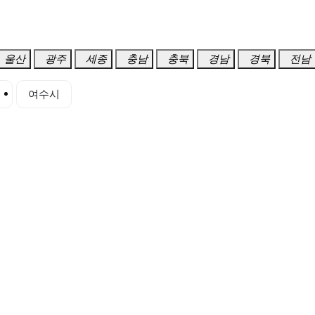
울산
광주
세종
충남
충북
경남
경북
전남
시
여수시