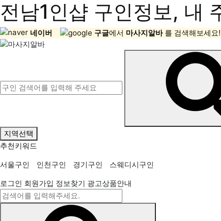
전남1인샵 구인정보, 내 
네이버
구글
에서
마사지알바
를 검색해보세요!
지역선택
추천키워드
서울구인
인천구인
경기구인
스웨디시구인
로그인
회원가입
정보찾기
광고상품안내