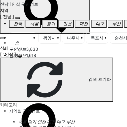
전남 1인샵 구인정보
지역
[ 전남 ]
전국
서울
경기
인천
대전
대구
부산
전남 전체
광양시
나주시
목포시
순천
홈
상세
구인정보
3,830
[ 1인샵 ]
인재정보
1,618
고객센터
전국업체정보
마사지가이드
업체 서비스 관리
검색 초기화
개인 서비스 관리
전남 1인샵 구인정보
카테고리
지역별 구인정보
서울
경기
인천
대전
대구
부산