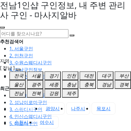
전남1인샵 구인정보, 내 주변 관리
사 구인 - 마사지알바
추천검색어
1. 서울구인
2. 인천구인
지역
3. 수원스웨디시구인
[ 전남 ]
4. 강남구인정보
전국
서울
경기
인천
대전
대구
부산
5. 동탄스웨디시구인
울산
광주
세종
충남
충북
경남
경북
최근검색어
전남
전북
강원
제주
1. 일산마사지구인
2. 성남아로마구인
전남 전체
광양시
나주시
목포시
3. 스웨디시구인
4. 안산스웨디시구인
순천시
여수시
5. 아로마구인