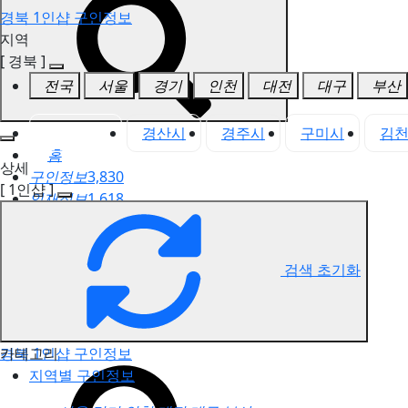
경북 1인샵 구인정보
지역
[ 경북 ]
전국
서울
경기
인천
대전
대구
부산
경북 전체
경산시
경주시
구미시
김
홈
상세
구인정보
3,830
[ 1인샵 ]
인재정보
1,618
고객센터
전국업체정보
마사지가이드
검색 초기화
업체 서비스 관리
개인 서비스 관리
카테고리
경북 1인샵 구인정보
지역별 구인정보