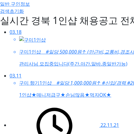
일반 구인정보
검색초기화
실시간 경북 1인샵 채용공고
전
03.18
구미1인샵
#일당 500,000원
↑
(만근비,교통비,경조사
관리사님 모집중입니다(주간.야간.알바.종일반가능)
03.11
구미 향기1인샵
#일당 1,000,000원
↑
#신입/경력
#
1인샵★매니저급구★손님많음★먹자OK★
22.11.21