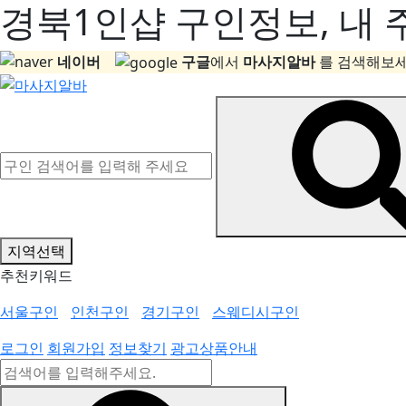
경북1인샵 구인정보, 내 
네이버
구글
에서
마사지알바
를 검색해보세
지역선택
추천키워드
서울구인
인천구인
경기구인
스웨디시구인
로그인
회원가입
정보찾기
광고상품안내