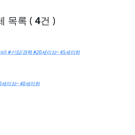
체 목록
(
4
건 )
비)
#신입/경력
#20세이상~ 45세이하
20세이상~ 40세이하