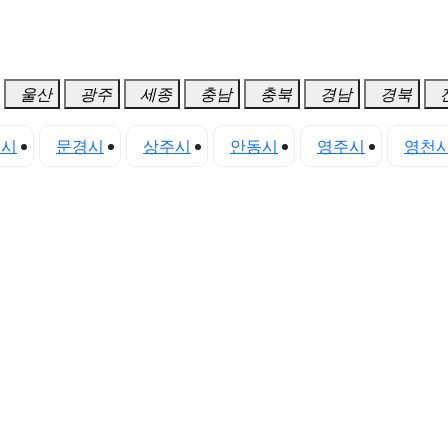
울산
광주
세종
충남
충북
경남
경북
천시
문경시
상주시
안동시
영주시
영천