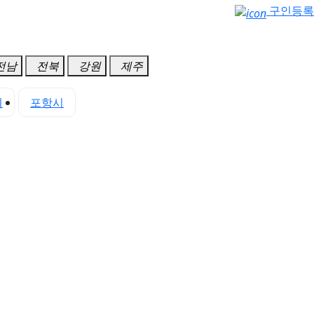
구인등록
전남
전북
강원
제주
시
포항시