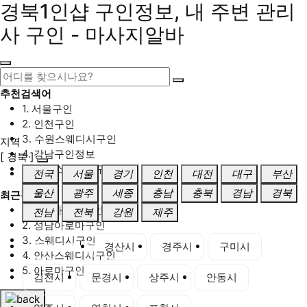
경북1인샵 구인정보, 내 주변 관리
사 구인 - 마사지알바
추천검색어
1. 서울구인
2. 인천구인
3. 수원스웨디시구인
지역
4. 강남구인정보
[ 경북 ]
5. 동탄스웨디시구인
전국
서울
경기
인천
대전
대구
부산
울산
광주
세종
충남
충북
경남
경북
최근검색어
1. 일산마사지구인
전남
전북
강원
제주
2. 성남아로마구인
3. 스웨디시구인
경북 전체
경산시
경주시
구미시
4. 안산스웨디시구인
5. 아로마구인
김천시
문경시
상주시
안동시