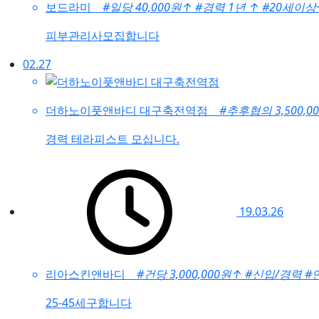
보드라미
#일당 40,000원
↑
#경력 1년
↑
#20세이상
피부관리사모집합니다
02.27
더하노이풋앤바디 대구축전역점
#추후협의 3,500,0
경력 테라피스트 모십니다.
19.03.26
리아스킨앤바디
#건당 3,000,000원
↑
#신입/경력
#
25-45세구합니다