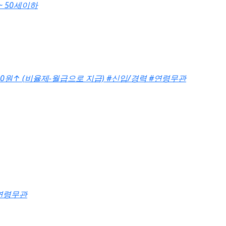
~ 50세이하
00원
↑
(비율제-월급으로 지급)
#신입/경력
#연령무관
연령무관