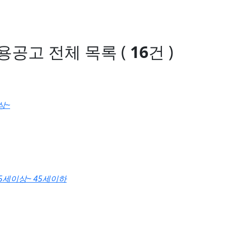
채용공고
전체 목록
(
16
건 )
상~
25세이상~ 45세이하