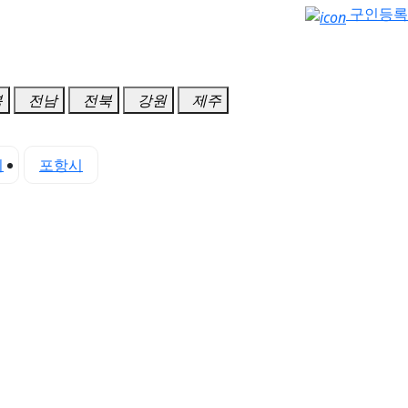
구인등록
북
전남
전북
강원
제주
시
포항시