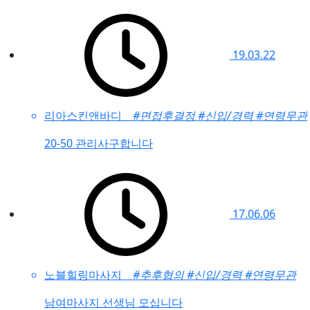
19.03.22
리아스킨앤바디
#면접후결정
#신입/경력
#연령무관
20-50 관리사구합니다
17.06.06
노블힐링마사지
#추후협의
#신입/경력
#연령무관
남여마사지 선생님 모십니다