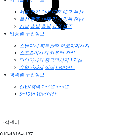
서울
경기
인천
대전
대구
부산
울산
광주
세종
경남
경북
전남
전북
충북
충남
강원
제주
업종별 구인정보
스웨디시
피부관리
아로마마사지
스포츠마사지
카운터
왁싱
타이마사지
중국마사지
1인샵
슈얼마사지
실장
다이어트
경력별 구인정보
신입/경력
1~3년
3~5년
5~10년
10년이상
고객센터
010-4816-4137