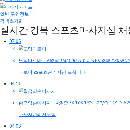
일반 구인정보
검색초기화
실시간 경북 스포츠마사지샵 
07.06
도담아로마
#일당 150,000원
↑
#신입/경력
#20세이
아로마,스포츠관리사님 모십니다
04.11
황금약손마사지
#일당 500,000원
↑
#경력 1년
↑
#
마사지관리사구함
04.03