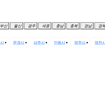
부산
울산
광주
세종
충남
충북
경남
경
천시
문경시
상주시
안동시
영주시
영천