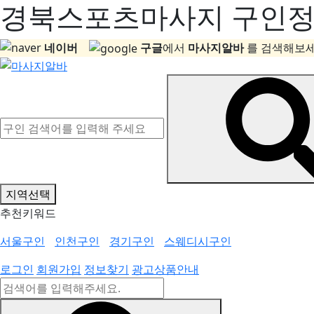
경북스포츠마사지 구인정보
네이버
구글
에서
마사지알바
를 검색해보세
지역선택
추천키워드
서울구인
인천구인
경기구인
스웨디시구인
로그인
회원가입
정보찾기
광고상품안내