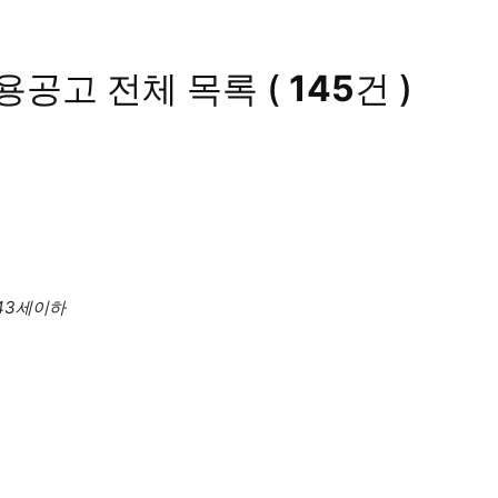
채용공고
전체 목록
(
145
건 )
 43세이하