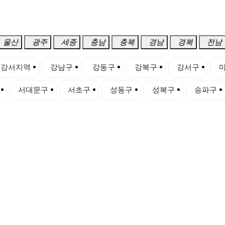
울산
광주
세종
충남
충북
경남
경북
전남
강서지역
강남구
강동구
강북구
강서구
서대문구
서초구
성동구
성북구
송파구