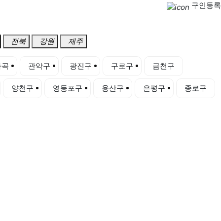
구인등록
전북
강원
제주
마곡
관악구
광진구
구로구
금천구
양천구
영등포구
용산구
은평구
종로구