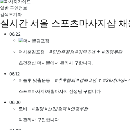
일반 구인정보
검색초기화
실시간 서울 스포츠마사지샵 
06.22
더사뿐김포점
#면접후결정
#경력 3년
↑
#연령무관
초건전샵 더사뿐에서 관리사 구합니다.
06.12
머슬후 맞춤운동
#추후협의
#경력 3년
↑
#29세이상~
스포츠마사지/재활마사지 선생님 구합니다
06.06
토비
#일당
#신입/경력
#연령무관
여관리사 구인합니다