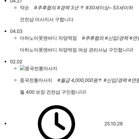
04.27
약손
#추후협의
#경력 3년
↑
#30세이상~ 53세이하
건전샵 마사지사 구합니다
04.03
더하노이풋앤바디 자양역점
#추후협의
#신입/경력
#연
더하노이풋앤바디 자양역점 여성 관리사님 구인합니다!
02.02
중국전통마사지
#월급 4,000,000원
↑
#신입/경력
#연
월 400 보장 건전샵 구인합니다!
25.10.29