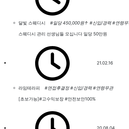
달빛 스웨디시
#일당 450,000원
↑
#신입/경력
#연령무
스웨디시 관리 선생님들 모십니다 일당 50만원
21.02.16
라임테라피
#면접후결정
#신입/경력
#연령무관
[초보가능]#고수익보장 #안전보안100%
20.08.04