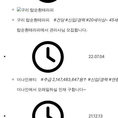
구리 탑순환테라피
#건당
#신입/경력
#20세이상~ 45
탑순환테라피에서 관리사님 모집합니다.
22.07.04
더나인뷰티
#주급 2,147,483,647원
↑
#신입/경력
#연
더나인에서 오래일하실 인재 구함니다~
21.12.13