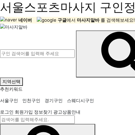
서울스포츠마사지 구인정보
네이버
구글
에서
마사지알바
를 검색해보세요!
지역선택
추천키워드
서울구인
인천구인
경기구인
스웨디시구인
로그인
회원가입
정보찾기
광고상품안내