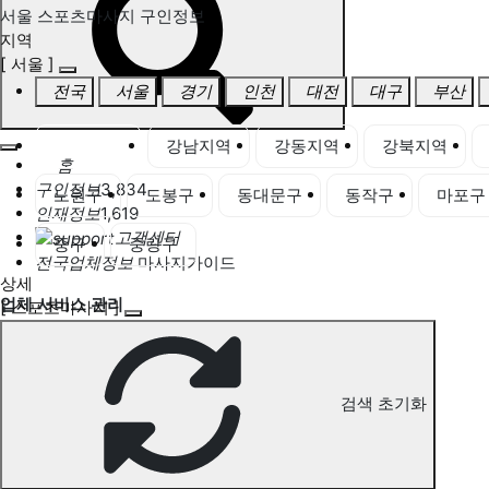
서울 스포츠마사지 구인정보
지역
[ 서울 ]
전국
서울
경기
인천
대전
대구
부산
서울 전체
강남지역
강동지역
강북지역
홈
구인정보
3,834
노원구
도봉구
동대문구
동작구
마포구
인재정보
1,619
고객센터
중구
중랑구
전국업체정보
마사지가이드
상세
업체 서비스 관리
[ 스포츠마사지 ]
개인 서비스 관리
서울 스포츠마사지 구인정보
검색 초기화