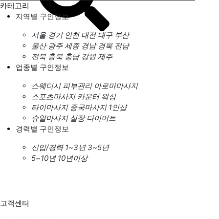
카테고리
지역별 구인정보
서울
경기
인천
대전
대구
부산
울산
광주
세종
경남
경북
전남
전북
충북
충남
강원
제주
업종별 구인정보
스웨디시
피부관리
아로마마사지
스포츠마사지
카운터
왁싱
타이마사지
중국마사지
1인샵
슈얼마사지
실장
다이어트
경력별 구인정보
신입/경력
1~3년
3~5년
5~10년
10년이상
고객센터