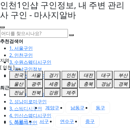
인천1인샵 구인정보, 내 주변 관리
사 구인 - 마사지알바
추천검색어
1. 서울구인
2. 인천구인
지역
3. 수원스웨디시구인
[ 인천 ]
4. 강남구인정보
전국
서울
경기
인천
대전
대구
부산
5. 동탄스웨디시구인
울산
광주
세종
충남
충북
경남
경북
최근검색어
전남
전북
강원
제주
1. 일산마사지구인
2. 성남아로마구인
인천 전체
계양구
남동구
동구
3. 스웨디시구인
4. 안산스웨디시구인
부평구
서구
연수구
중구
5. 아로마구인