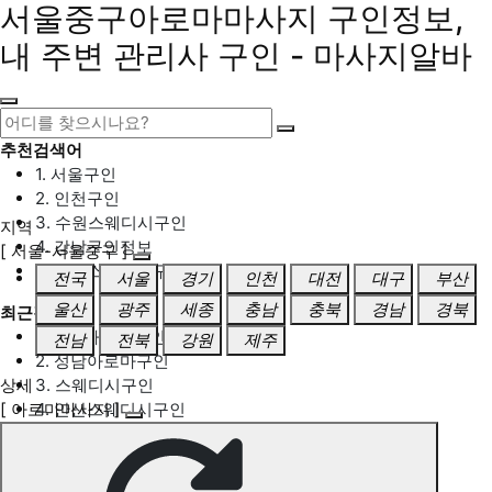
서울중구아로마마사지 구인정보,
내 주변 관리사 구인 - 마사지알바
추천검색어
1. 서울구인
2. 인천구인
3. 수원스웨디시구인
지역
4. 강남구인정보
[ 서울-서울중구 ]
5. 동탄스웨디시구인
전국
서울
경기
인천
대전
대구
부산
울산
광주
세종
충남
충북
경남
경북
최근검색어
1. 일산마사지구인
전남
전북
강원
제주
2. 성남아로마구인
상세
3. 스웨디시구인
[ 아로마마사지 ]
4. 안산스웨디시구인
5. 아로마구인