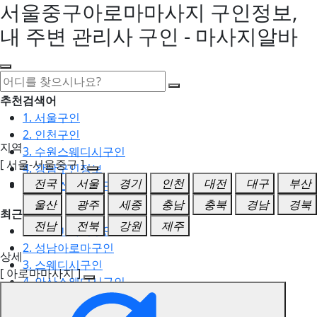
서울중구아로마마사지 구인정보,
내 주변 관리사 구인 - 마사지알바
추천검색어
1. 서울구인
2. 인천구인
지역
3. 수원스웨디시구인
[ 서울-서울중구 ]
4. 강남구인정보
전국
서울
경기
인천
대전
대구
부산
5. 동탄스웨디시구인
울산
광주
세종
충남
충북
경남
경북
최근검색어
전남
전북
강원
제주
1. 일산마사지구인
2. 성남아로마구인
상세
3. 스웨디시구인
[ 아로마마사지 ]
4. 안산스웨디시구인
5. 아로마구인