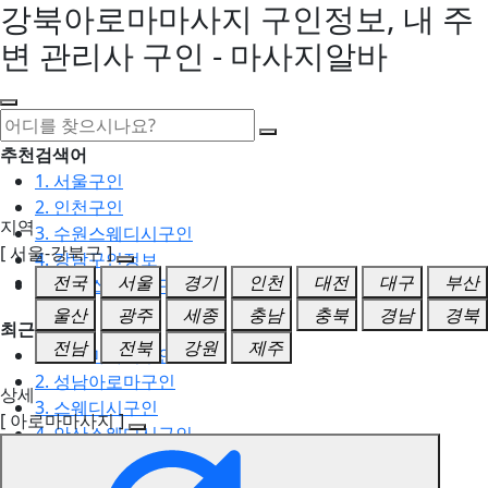
강북아로마마사지 구인정보, 내 주
변 관리사 구인 - 마사지알바
추천검색어
1. 서울구인
2. 인천구인
지역
3. 수원스웨디시구인
[ 서울-강북구 ]
4. 강남구인정보
전국
서울
경기
인천
대전
대구
부산
5. 동탄스웨디시구인
울산
광주
세종
충남
충북
경남
경북
최근검색어
전남
전북
강원
제주
1. 일산마사지구인
2. 성남아로마구인
상세
3. 스웨디시구인
[ 아로마마사지 ]
4. 안산스웨디시구인
5. 아로마구인