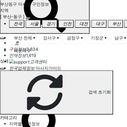
부산동구 마사지 구인정보
지역
[ 부산-동구 ]
전국
서울
경기
인천
대전
대구
부산
부산 전체
강서구
금정구
기장군
남구
홈
구인정보
3,834
해운대구
인재정보
1,619
상세
고객센터
전국업체정보
마사지가이드
업체 서비스 관리
개인 서비스 관리
검색 초기화
부산동구 마사지 구인정보
카테고리
지역별 구인정보