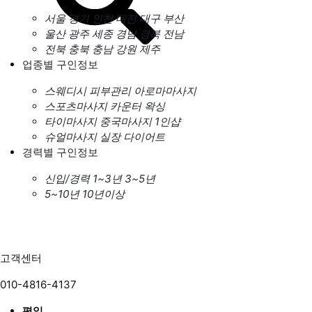
서울
경기
인천
대전
대구
부산
울산
광주
세종
경남
경북
전남
전북
충북
충남
강원
제주
업종별 구인정보
스웨디시
피부관리
아로마마사지
스포츠마사지
카운터
왁싱
타이마사지
중국마사지
1인샵
슈얼마사지
실장
다이어트
경력별 구인정보
신입/경력
1~3년
3~5년
5~10년
10년이상
고객센터
010-4816-4137
평일