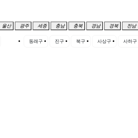
울산
광주
세종
충남
충북
경남
경북
전남
동구
동래구
진구
북구
사상구
사하구