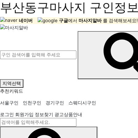
부산동구마사지 구인정보,
네이버
구글
에서
마사지알바
를 검색해보세요!
지역선택
추천키워드
서울구인
인천구인
경기구인
스웨디시구인
로그인
회원가입
정보찾기
광고상품안내