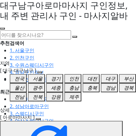
대구남구아로마마사지 구인정보,
내 주변 관리사 구인 - 마사지알바
추천검색어
1. 서울구인
2. 인천구인
지역
3. 수원스웨디시구인
[ 대구-대구남구 ]
4. 강남구인정보
전국
서울
경기
인천
대전
대구
부산
5. 동탄스웨디시구인
울산
광주
세종
충남
충북
경남
경북
최근검색어
전남
전북
강원
제주
1. 일산마사지구인
2. 성남아로마구인
상세
3. 스웨디시구인
[ 아로마마사지 ]
4. 안산스웨디시구인
5. 아로마구인