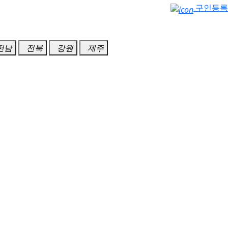
구인등록
전남
전북
강원
제주