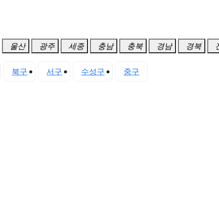
울산
광주
세종
충남
충북
경남
경북
북구
서구
수성구
중구