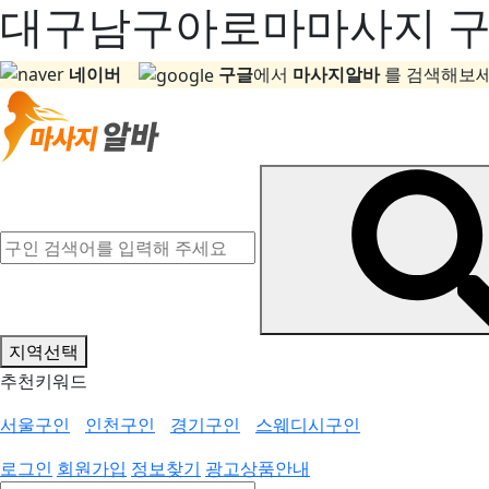
대구남구아로마마사지 구인
네이버
구글
에서
마사지알바
를 검색해보세
지역선택
추천키워드
서울구인
인천구인
경기구인
스웨디시구인
로그인
회원가입
정보찾기
광고상품안내