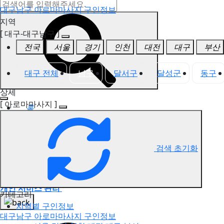
대구남구 아로마마사지 구인정보
지역
[ 대구-대구남구 ]
전국
서울
경기
인천
대전
대구
부산
대구 전체
남구
달서구
달성군
동구
상세
[ 아로마마사지 ]
홈
구인정보
3,830
인재정보
1,618
고객센터
검색 초기화
전국업체정보
마사지가이드
업체 서비스 관리
개인 서비스 관리
카테고리
지역별 구인정보
대구남구 아로마마사지 구인정보