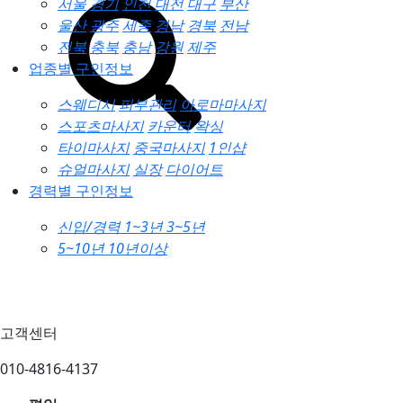
서울
경기
인천
대전
대구
부산
울산
광주
세종
경남
경북
전남
전북
충북
충남
강원
제주
업종별 구인정보
스웨디시
피부관리
아로마마사지
스포츠마사지
카운터
왁싱
타이마사지
중국마사지
1인샵
슈얼마사지
실장
다이어트
경력별 구인정보
신입/경력
1~3년
3~5년
5~10년
10년이상
고객센터
010-4816-4137