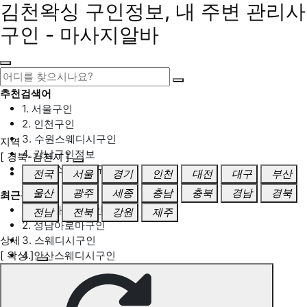
김천왁싱 구인정보, 내 주변 관리사
구인 - 마사지알바
추천검색어
1. 서울구인
2. 인천구인
3. 수원스웨디시구인
지역
4. 강남구인정보
[ 경북-김천시 ]
5. 동탄스웨디시구인
전국
서울
경기
인천
대전
대구
부산
울산
광주
세종
충남
충북
경남
경북
최근검색어
1. 일산마사지구인
전남
전북
강원
제주
2. 성남아로마구인
상세
3. 스웨디시구인
[ 왁싱 ]
4. 안산스웨디시구인
5. 아로마구인