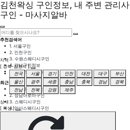
김천왁싱 구인정보, 내 주변 관리사
구인 - 마사지알바
추천검색어
1. 서울구인
2. 인천구인
3. 수원스웨디시구인
지역
4. 강남구인정보
[ 경북-김천시 ]
5. 동탄스웨디시구인
전국
서울
경기
인천
대전
대구
부산
울산
광주
세종
충남
충북
경남
경북
최근검색어
1. 일산마사지구인
전남
전북
강원
제주
2. 성남아로마구인
상세
3. 스웨디시구인
[ 왁싱 ]
4. 안산스웨디시구인
5. 아로마구인