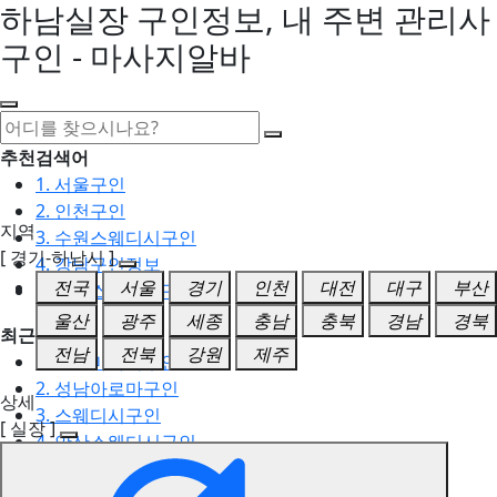
하남실장 구인정보, 내 주변 관리사
구인 - 마사지알바
추천검색어
1. 서울구인
2. 인천구인
지역
3. 수원스웨디시구인
[ 경기-하남시 ]
4. 강남구인정보
전국
서울
경기
인천
대전
대구
부산
5. 동탄스웨디시구인
울산
광주
세종
충남
충북
경남
경북
최근검색어
전남
전북
강원
제주
1. 일산마사지구인
2. 성남아로마구인
상세
3. 스웨디시구인
[ 실장 ]
4. 안산스웨디시구인
5. 아로마구인