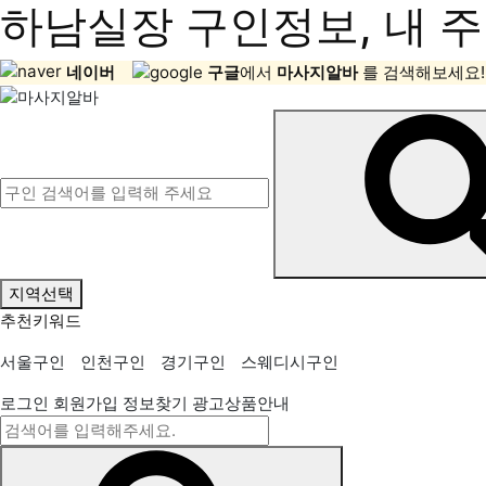
하남실장 구인정보, 내 주
네이버
구글
에서
마사지알바
를 검색해보세요!
지역선택
추천키워드
서울구인
인천구인
경기구인
스웨디시구인
로그인
회원가입
정보찾기
광고상품안내