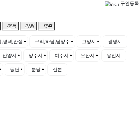
구인등록
전북
강원
제주
,평택,안성
구리,하남,남양주
고양시
광명시
안양시
양주시
여주시
오산시
용인시
동탄
분당
산본