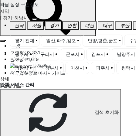
하남 실장 구인정보
지역
[ 경기-하남시 ]
전국
서울
경기
인천
대전
대구
부산
경기 전체
일산,파주,김포
안양,평촌,군포
수
홈
구인정보
3,831
광주시
구리시
군포시
김포시
남양주시
인재정보
1,619
고객센터
의왕시
의정부시
이천시
파주시
평택시
전국업체정보
마사지가이드
상세
업체 서비스 관리
[ 실장 ]
개인 서비스 관리
하남 실장 구인정보
검색 초기화