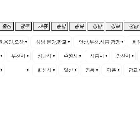
울산
광주
세종
충남
충북
경남
경북
전남
원,용인,오산
성남,분당,판교
안산,부천,시흥,광명
화성
부천시
성남시
수원시
시흥시
안산시
하남시
화성시
일산
영통
평촌
광교