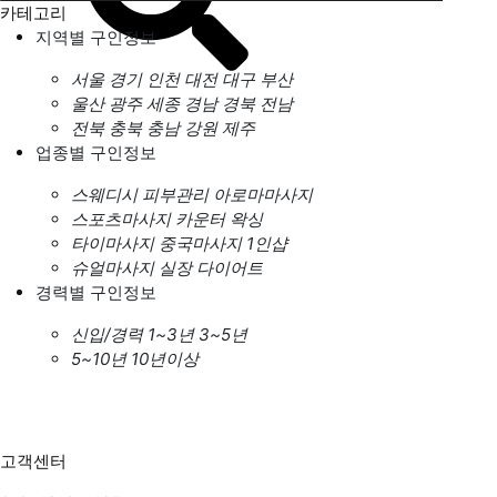
카테고리
지역별 구인정보
서울
경기
인천
대전
대구
부산
울산
광주
세종
경남
경북
전남
전북
충북
충남
강원
제주
업종별 구인정보
스웨디시
피부관리
아로마마사지
스포츠마사지
카운터
왁싱
타이마사지
중국마사지
1인샵
슈얼마사지
실장
다이어트
경력별 구인정보
신입/경력
1~3년
3~5년
5~10년
10년이상
고객센터