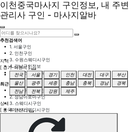
이천중국마사지 구인정보, 내 주변
관리사 구인 - 마사지알바
추천검색어
1. 서울구인
2. 인천구인
3. 수원스웨디시구인
지역
4. 강남구인정보
[ 경기-이천시 ]
5. 동탄스웨디시구인
전국
서울
경기
인천
대전
대구
부산
울산
광주
세종
충남
충북
경남
경북
최근검색어
1. 일산마사지구인
전남
전북
강원
제주
2. 성남아로마구인
상세
3. 스웨디시구인
[ 중국마사지 ]
4. 안산스웨디시구인
5. 아로마구인