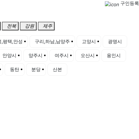
구인등록
전북
강원
제주
,평택,안성
구리,하남,남양주
고양시
광명시
안양시
양주시
여주시
오산시
용인시
동탄
분당
산본