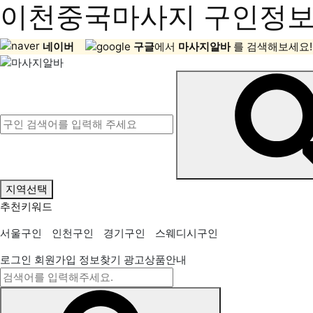
이천중국마사지 구인정보,
네이버
구글
에서
마사지알바
를 검색해보세요!
지역선택
추천키워드
서울구인
인천구인
경기구인
스웨디시구인
로그인
회원가입
정보찾기
광고상품안내