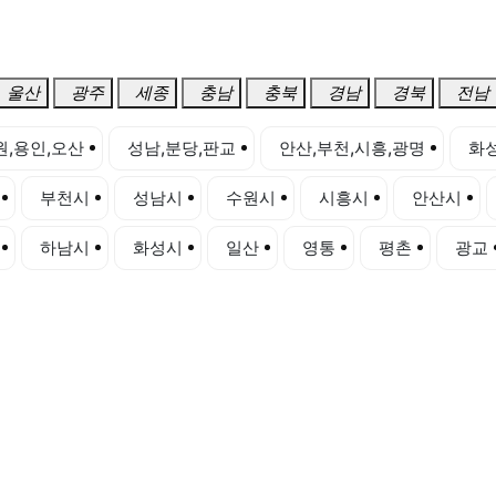
울산
광주
세종
충남
충북
경남
경북
전남
원,용인,오산
성남,분당,판교
안산,부천,시흥,광명
화성
부천시
성남시
수원시
시흥시
안산시
하남시
화성시
일산
영통
평촌
광교