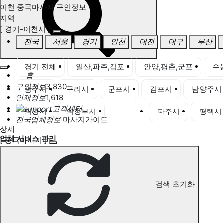
이천 중국마사지 구인정보
지역
[ 경기-이천시 ]
전국
서울
경기
인천
대전
대구
부산
경기 전체
일산,파주,김포
안양,평촌,군포
수
홈
구인정보
3,830
광주시
구리시
군포시
김포시
남양주시
인재정보
1,618
고객센터
의왕시
의정부시
이천시
파주시
평택시
전국업체정보
마사지가이드
상세
업체 서비스 관리
[ 중국마사지 ]
개인 서비스 관리
이천 중국마사지 구인정보
검색 초기화