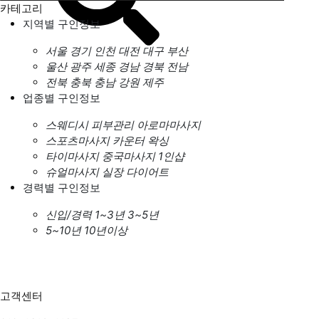
카테고리
지역별 구인정보
서울
경기
인천
대전
대구
부산
울산
광주
세종
경남
경북
전남
전북
충북
충남
강원
제주
업종별 구인정보
스웨디시
피부관리
아로마마사지
스포츠마사지
카운터
왁싱
타이마사지
중국마사지
1인샵
슈얼마사지
실장
다이어트
경력별 구인정보
신입/경력
1~3년
3~5년
5~10년
10년이상
고객센터