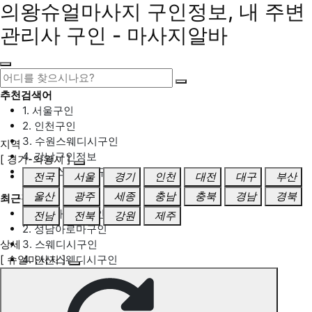
의왕슈얼마사지 구인정보, 내 주변
관리사 구인 - 마사지알바
추천검색어
1. 서울구인
2. 인천구인
3. 수원스웨디시구인
지역
4. 강남구인정보
[ 경기-의왕시 ]
5. 동탄스웨디시구인
전국
서울
경기
인천
대전
대구
부산
울산
광주
세종
충남
충북
경남
경북
최근검색어
1. 일산마사지구인
전남
전북
강원
제주
2. 성남아로마구인
상세
3. 스웨디시구인
[ 슈얼마사지 ]
4. 안산스웨디시구인
5. 아로마구인